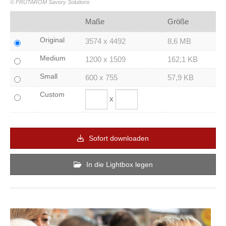
© FRUTAROM Savory Solutions
Maße
Größe
Original
3574 x 4492
8,6 MB
Medium
1200 x 1509
162,1 KB
Small
600 x 755
57,9 KB
Custom
x
Sofort downloaden
In die Lightbox legen