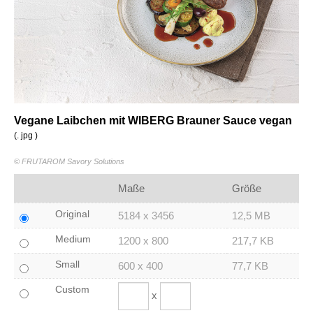
Vegane Laibchen mit WIBERG Brauner Sauce vegan
(. jpg )
© FRUTAROM Savory Solutions
Maße
Größe
Original
5184 x 3456
12,5 MB
Medium
1200 x 800
217,7 KB
Small
600 x 400
77,7 KB
Custom
x