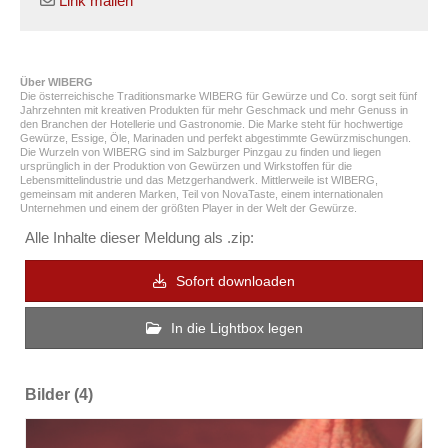
Link mailen
Über WIBERG
Die österreichische Traditionsmarke WIBERG für Gewürze und Co. sorgt seit fünf
Jahrzehnten mit kreativen Produkten für mehr Geschmack und mehr Genuss in
den Branchen der Hotellerie und Gastronomie. Die Marke steht für hochwertige
Gewürze, Essige, Öle, Marinaden und perfekt abgestimmte Gewürzmischungen.
Die Wurzeln von WIBERG sind im Salzburger Pinzgau zu finden und liegen
ursprünglich in der Produktion von Gewürzen und Wirkstoffen für die
Lebensmittelindustrie und das Metzgerhandwerk. Mittlerweile ist WIBERG,
gemeinsam mit anderen Marken, Teil von NovaTaste, einem internationalen
Unternehmen und einem der größten Player in der Welt der Gewürze.
Alle Inhalte dieser Meldung als .zip:
Sofort downloaden
In die Lightbox legen
Bilder (4)