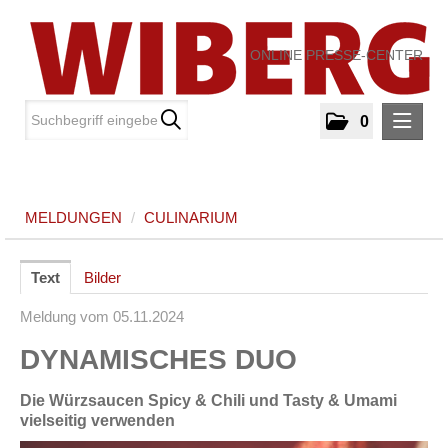
ONLINE PRESSE-CENTER
0
MELDUNGEN
MELDUNGEN
/
CULINARIUM
Culinarium
MEDIA
Text
Bilder
Meldung vom 05.11.2024
ÜBER UNS
DYNAMISCHES DUO
KONTAKT
Die Würzsaucen Spicy & Chili und Tasty & Umami
vielseitig verwenden