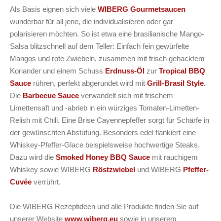
Als Basis eignen sich viele
WIBERG Gourmetsaucen
wunderbar für all jene, die individualisieren oder gar
polarisieren möchten. So ist etwa eine brasilianische Mango-
Salsa blitzschnell auf dem Teller: Einfach fein gewürfelte
Mangos und rote Zwiebeln, zusammen mit frisch gehacktem
Koriander und einem Schuss
Erdnuss-Öl
zur
Tropical BBQ
Sauce
rühren, perfekt abgerundet wird mit
Grill-Brasil Style
.
Die
Barbecue Sauce
verwandelt sich mit frischem
Limettensaft und -abrieb in ein würziges Tomaten-Limetten-
Relish mit Chili. Eine Brise Cayennepfeffer sorgt für Schärfe in
der gewünschten Abstufung. Besonders edel flankiert eine
Whiskey-Pfeffer-Glace beispielsweise hochwertige Steaks.
Dazu wird die
Smoked Honey BBQ Sauce
mit rauchigem
Whiskey sowie WIBERG
Röstzwiebel
und WIBERG
Pfeffer-
Cuvée
verrührt.
Die WIBERG Rezeptideen und alle Produkte finden Sie auf
unserer Website
www.wiberg.eu
sowie in unserem