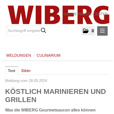
ONLINE PRESSE-CENTER
0
MELDUNGEN
MELDUNGEN
/
CULINARIUM
Culinarium
MEDIA
Text
Bilder
Meldung vom 28.05.2024
ÜBER UNS
KÖSTLICH MARINIEREN UND
KONTAKT
GRILLEN
Was die WIBERG Gourmetsaucen alles können