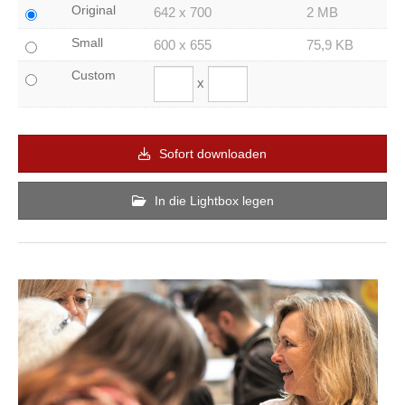
Original
642 x 700
2 MB
Small
600 x 655
75,9 KB
Custom
x
Sofort downloaden
In die Lightbox legen