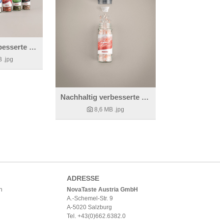
Nachhaltig verbesserte WIBERG Gewürzmühlen
B
.jpg
Nachhaltig verbesserte WIBERG Gewürzmühlen
8,6 MB
.jpg
ADRESSE
h
NovaTaste Austria GmbH
A.-Schemel-Str. 9
A-5020 Salzburg
Tel. +43(0)662.6382.0