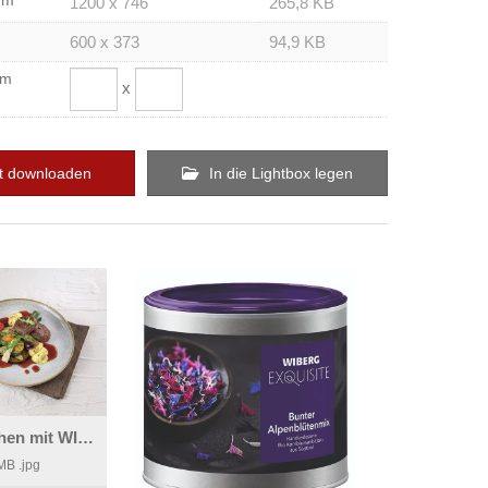
um
1200 x 746
265,8 KB
600 x 373
94,9 KB
om
x
t downloaden
In die Lightbox legen
Vegane Laibchen mit WIBERG Brauner Sauce vegan
 MB
.jpg