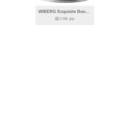
WIBERG Exquisite Bunter Alpenblütenmix
2 MB
.jpg