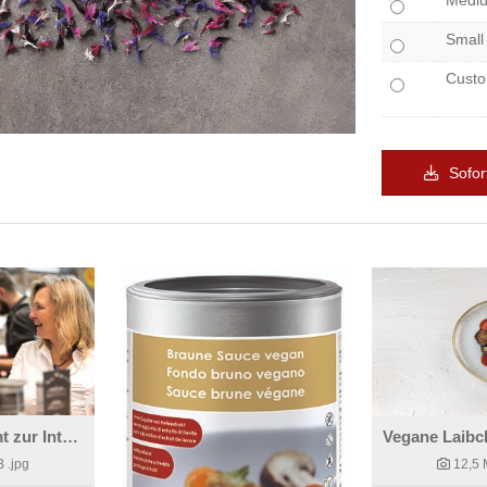
Medi
Small
Cust
Sofor
WIBERG kommt zur Internorga 2022.
B
.jpg
12,5