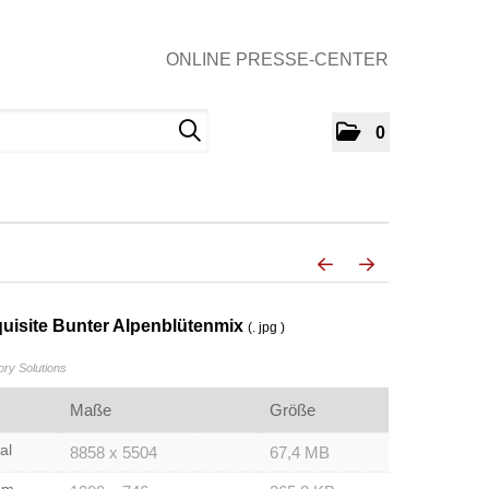
ONLINE PRESSE-CENTER
0
isite Bunter Alpenblütenmix
(. jpg )
y Solutions
Maße
Größe
al
8858 x 5504
67,4 MB