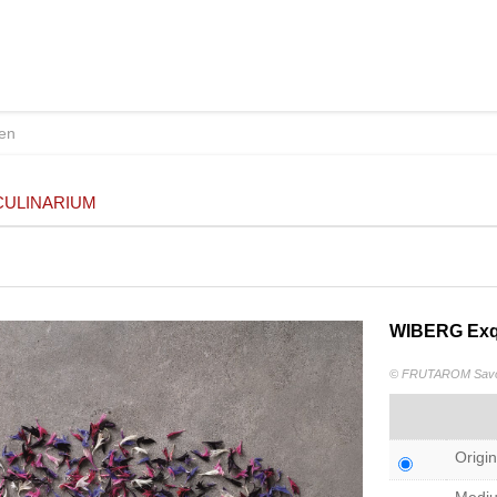
CULINARIUM
WIBERG Exqu
© FRUTAROM Savor
Origin