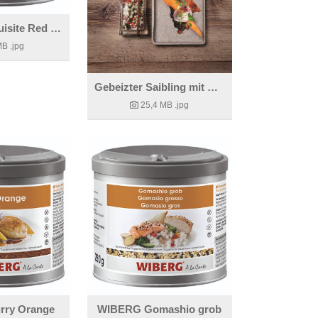
WIBERG Exquisite Red Dhofar
MB
.jpg
Gebeizter Saibling mit Pfeffer aus dem Sprüher
25,4 MB
.jpg
rry Orange
WIBERG Gomashio grob