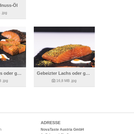
nuss-Öl
B
.jpg
Gebeizter Lachs oder gebeizte Lachsforelle
Gebeizter Lachs oder gebeizte Lachsforelle
B
.jpg
16,8 MB
.jpg
ADRESSE
h
NovaTaste Austria GmbH