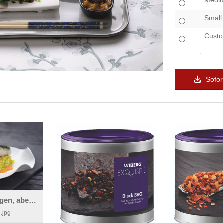
Medi
Small
Cust
Sofor
Regional gefangen, aber international gewürzt.
.jpg