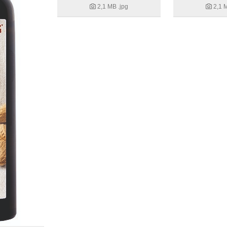
2,1 MB
.jpg
2,1 