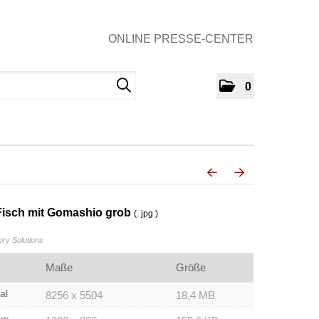
ONLINE PRESSE-CENTER
0
 Fisch mit Gomashio grob
(. jpg )
y Solutions
Maße
Größe
al
8256 x 5504
18,4 MB