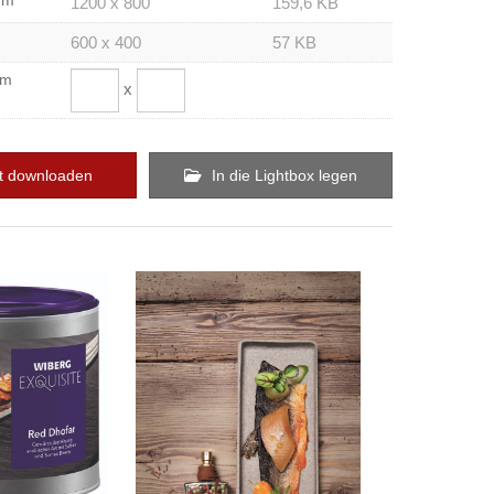
um
1200 x 800
159,6 KB
600 x 400
57 KB
om
x
t downloaden
In die Lightbox legen