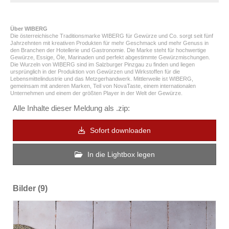
Über WIBERG
Die österreichische Traditionsmarke WIBERG für Gewürze und Co. sorgt seit fünf
Jahrzehnten mit kreativen Produkten für mehr Geschmack und mehr Genuss in
den Branchen der Hotellerie und Gastronomie. Die Marke steht für hochwertige
Gewürze, Essige, Öle, Marinaden und perfekt abgestimmte Gewürzmischungen.
Die Wurzeln von WIBERG sind im Salzburger Pinzgau zu finden und liegen
ursprünglich in der Produktion von Gewürzen und Wirkstoffen für die
Lebensmittelindustrie und das Metzgerhandwerk. Mittlerweile ist WIBERG,
gemeinsam mit anderen Marken, Teil von NovaTaste, einem internationalen
Unternehmen und einem der größten Player in der Welt der Gewürze.
Alle Inhalte dieser Meldung als .zip:
Sofort downloaden
In die Lightbox legen
Bilder (9)