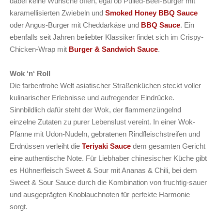
dabei keine Wünsche offen, egal ob Pulled-Beef-Burger mit
karamellisierten Zwiebeln und
Smoked Honey BBQ Sauce
oder Angus-Burger mit Cheddarkäse und
BBQ Sauce
. Ein
ebenfalls seit Jahren beliebter Klassiker findet sich im Crispy-
Chicken-Wrap mit
Burger & Sandwich Sauce
.
Wok ‘n‘ Roll
Die farbenfrohe Welt asiatischer Straßenküchen steckt voller
kulinarischer Erlebnisse und aufregender Eindrücke.
Sinnbildlich dafür steht der Wok, der flammenzüngelnd
einzelne Zutaten zu purer Lebenslust vereint. In einer Wok-
Pfanne mit Udon-Nudeln, gebratenen Rindfleischstreifen und
Erdnüssen verleiht die
Teriyaki Sauce
dem gesamten Gericht
eine authentische Note. Für Liebhaber chinesischer Küche gibt
es Hühnerfleisch Sweet & Sour mit Ananas & Chili, bei dem
Sweet & Sour Sauce durch die Kombination von fruchtig-sauer
und ausgeprägten Knoblauchnoten für perfekte Harmonie
sorgt.