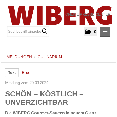
ONLINE PRESSE-CENTER
0
MELDUNGEN
MELDUNGEN
/
CULINARIUM
Culinarium
MEDIA
Text
Bilder
Meldung vom 20.03.2024
ÜBER UNS
SCHÖN – KÖSTLICH –
KONTAKT
UNVERZICHTBAR
Die WIBERG Gourmet-Saucen in neuem Glanz