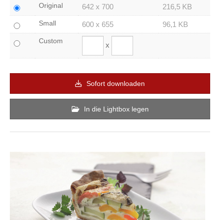
Original
642 x 700
216,5 KB
Small
600 x 655
96,1 KB
Custom
x
Sofort downloaden
In die Lightbox legen