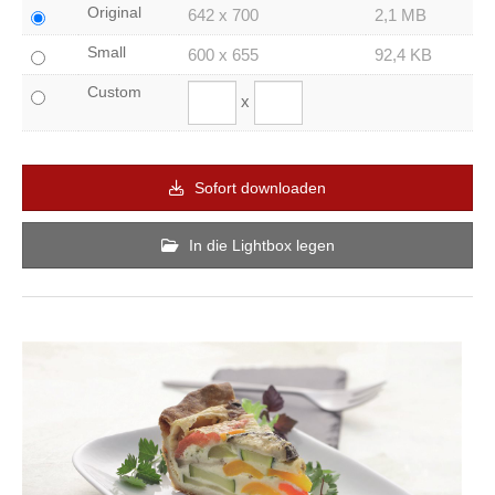
Original
642 x 700
2,1 MB
Small
600 x 655
92,4 KB
Custom
x
Sofort downloaden
In die Lightbox legen