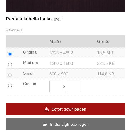
Pasta à la bella Italia
(. jpg )
© WIBERG
Maße
Größe
Original
3328 x 4992
18,5 MB
Medium
1200 x 1800
321,5 KB
Small
600 x 900
114,8 KB
Custom
x
Sofort downloaden
In die Lightbox legen