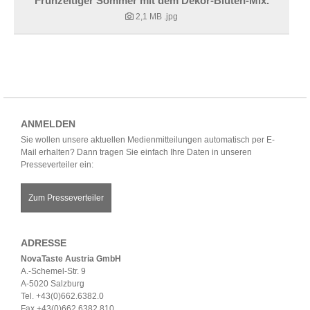
Frühzeitiger Sommer mit dem Dekor-Blüten-Mix.
2,1 MB
.jpg
ANMELDEN
Sie wollen unsere aktuellen Medienmitteilungen automatisch per E-
Mail erhalten? Dann tragen Sie einfach Ihre Daten in unseren
Presseverteiler ein:
Zum Presseverteiler
ADRESSE
NovaTaste Austria GmbH
A.-Schemel-Str. 9
A-5020 Salzburg
Tel. +43(0)662.6382.0
Fax +43(0)662.6382.810