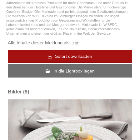
Jahrzehnten mit kreativen Produkten für mehr Geschmack und mehr Genuss in
den Branchen der Hotellerie und Gastronomie. Die Marke steht für hochwertige
Gewürze, Essige, Öle, Marinaden und perfekt abgestimmte Gewürzmischungen.
Die Wurzeln von WIBERG sind im Salzburger Pinzgau zu finden und liegen
ursprünglich in der Produktion von Gewürzen und Wirkstoffen für die
Lebensmittelindustrie und das Metzgerhandwerk. Mittlerweile ist WIBERG,
gemeinsam mit anderen Marken, Teil von NovaTaste, einem internationalen
Unternehmen und einem der größten Player in der Welt der Gewürze.
Alle Inhalte dieser Meldung als .zip:
Sofort downloaden
In die Lightbox legen
Bilder (9)