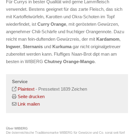
Für Currys in bester Qualität wird gerne Lammfleisch
verwendet. Bestens geeignet für das zarte Fleisch, das sich
mit Kartoffelwürfeln, Karotten und Okra-Schoten im Topf
wiederfindet, ist
Curry Orange
, mit gerösteten Gewürzen,
angenehmer Chili-Schärfe und fruchtiger Orangennote. Dazu
reicht man fein-duftenden Gewürzreis, der mit
Kardamom
,
Ingwer
,
Sternanis
und
Kurkuma
gar nicht originalgetreuer
zubereitet werden kann. Fluffiges Naan-Brot dipt man am
besten in WIBERG
Chutney Orange-Mango
.
Service
Plaintext
-
Pressetext 1839 Zeichen
Seite drucken
Link mailen
Über WIBERG
Die österreichische Traditionsmarke WIBERG für Gewürze und Co. sorgt seit fünf