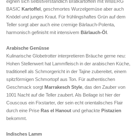
eignen sich selbstverständlich Bratkartoffeln mit WIBERG
BASIC
Kartoffel
, geschmortes Wurzelgemüse aber auch
Knödel und junges Kraut. Für frühlingshaftes Grün auf dem
Teller sorgt aber auch eine cremige Bärlauch-Polenta,
harmonisch gefinisht mit intensivem
Bärlauch-Öl
.
Arabische Genüsse
Kulinarische Globetrotter interpretieren Bräuche gerne neu:
Hohen Stellenwert hat Lammfleisch in der arabischen Küche,
traditionell als Schmorgericht in der Tajine zubereitet, einem
spitzförmigen Schmortopf aus Ton. Für authentischen
Geschmack sorgt
Marrakesch Style
, das den Zauber von
1001 Nacht auf die Teller zaubert. Als Beilage ist hier der
Couscous ein Fixstarter, der sein echt orientalisches Flair
durch eine Prise
Ras el Hanout
und gehackte
Pistazien
bekommt.
Indisches Lamm