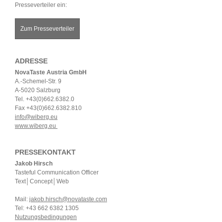
Presseverteiler ein:
Zum Presseverteiler
ADRESSE
NovaTaste Austria GmbH
A.-Schemel-Str. 9
A-5020 Salzburg
Tel. +43(0)662.6382.0
Fax +43(0)662.6382.810
info@wiberg.eu
www.wiberg.eu
PRESSEKONTAKT
Jakob Hirsch
Tasteful Communication Officer
Text│Concept│Web
Mail:
jakob.hirsch@novataste.com
Tel: +43 662 6382 1305
Nutzungsbedingungen