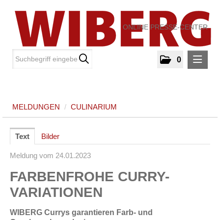
ONLINE PRESSE-CENTER
0
MELDUNGEN
MELDUNGEN
/
CULINARIUM
Culinarium
MEDIA
Text
Bilder
Meldung vom 24.01.2023
ÜBER UNS
FARBENFROHE CURRY-
KONTAKT
VARIATIONEN
WIBERG Currys garantieren Farb- und