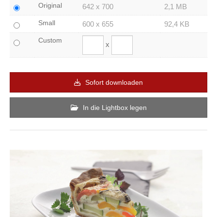
Original
642 x 700
2,1 MB
Small
600 x 655
92,4 KB
Custom
x
Sofort downloaden
In die Lightbox legen