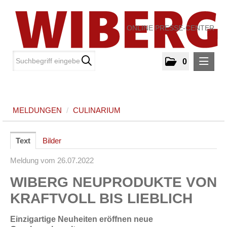
ONLINE PRESSE-CENTER
0
MELDUNGEN
MELDUNGEN
/
CULINARIUM
Culinarium
MEDIA
Text
Bilder
Meldung vom 26.07.2022
ÜBER UNS
WIBERG NEUPRODUKTE VON
KONTAKT
KRAFTVOLL BIS LIEBLICH
Einzigartige Neuheiten eröffnen neue