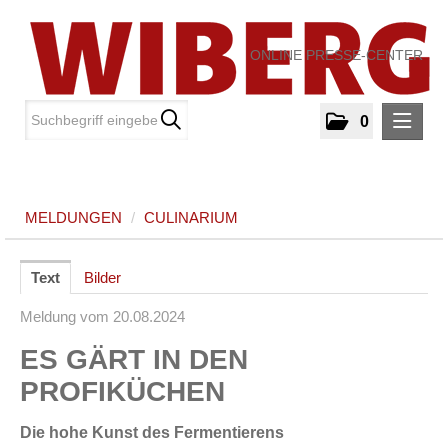
ONLINE PRESSE-CENTER
0
MELDUNGEN
MELDUNGEN
/
CULINARIUM
Culinarium
MEDIA
Text
Bilder
Meldung vom 20.08.2024
ÜBER UNS
ES GÄRT IN DEN
KONTAKT
PROFIKÜCHEN
Die hohe Kunst des Fermentierens