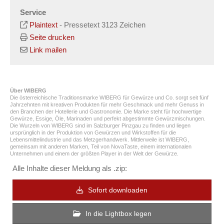
Service
Plaintext
-
Pressetext 3123 Zeichen
Seite drucken
Link mailen
Über WIBERG
Die österreichische Traditionsmarke WIBERG für Gewürze und Co. sorgt seit fünf
Jahrzehnten mit kreativen Produkten für mehr Geschmack und mehr Genuss in
den Branchen der Hotellerie und Gastronomie. Die Marke steht für hochwertige
Gewürze, Essige, Öle, Marinaden und perfekt abgestimmte Gewürzmischungen.
Die Wurzeln von WIBERG sind im Salzburger Pinzgau zu finden und liegen
ursprünglich in der Produktion von Gewürzen und Wirkstoffen für die
Lebensmittelindustrie und das Metzgerhandwerk. Mittlerweile ist WIBERG,
gemeinsam mit anderen Marken, Teil von NovaTaste, einem internationalen
Unternehmen und einem der größten Player in der Welt der Gewürze.
Alle Inhalte dieser Meldung als .zip:
Sofort downloaden
In die Lightbox legen