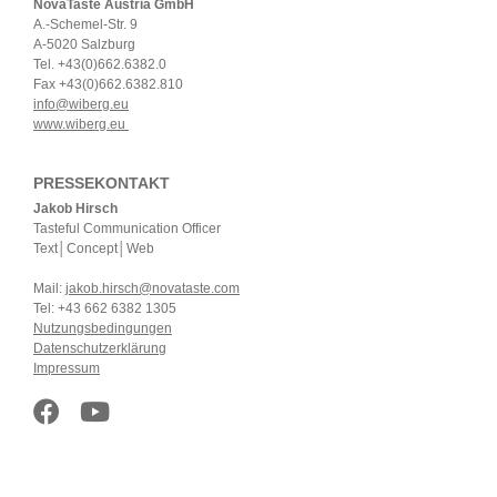
NovaTaste Austria GmbH
A.-Schemel-Str. 9
A-5020 Salzburg
Tel. +43(0)662.6382.0
Fax +43(0)662.6382.810
info@wiberg.eu
www.wiberg.eu
PRESSEKONTAKT
Jakob Hirsch
Tasteful Communication Officer
Text│Concept│Web
Mail:
jakob.hirsch@novataste.com
Tel: +43 662 6382 1305
Nutzungsbedingungen
Datenschutzerklärung
Impressum