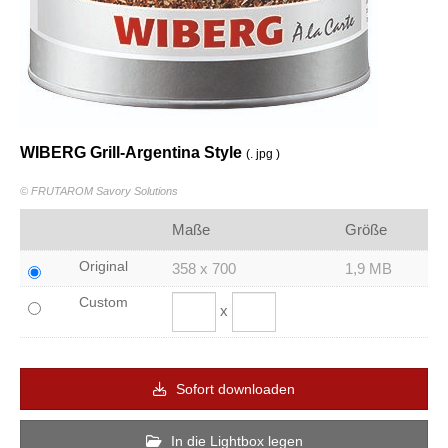
WIBERG Grill-Argentina Style
(. jpg )
© FRUTAROM Savory Solutions
Maße
Größe
Original
358 x 700
1,9 MB
Custom
x
Sofort downloaden
In die Lightbox legen