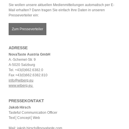
Sie wollen unsere aktuellen Medienmitteilungen automatisch per E-
Mail erhalten? Dann tragen Sie einfach Ihre Daten in unseren
Presseverteiler ein:
Zum Presseverteiler
ADRESSE
NovaTaste Austria GmbH
A.-Schemel-Str. 9
A-5020 Salzburg
Tel. +43(0)662.6382.0
Fax +43(0)662.6382.810
info@wiberg.eu
www.wiberg.eu
PRESSEKONTAKT
Jakob Hirsch
Tasteful Communication Officer
Text│Concept│Web
Mail:
jakob.hirsch@novataste.com