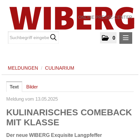
ONLINE PRESSE-CENTER
0
MELDUNGEN
MELDUNGEN
/
CULINARIUM
Culinarium
MEDIA
Text
Bilder
Meldung vom 13.05.2025
ÜBER UNS
KULINARISCHES COMEBACK
KONTAKT
MIT KLASSE
Der neue WIBERG Exquisite Langpfeffer