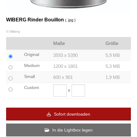
WIBERG Rinder Bouillon
(. jpg )
© Wiberg
Maße
Größe
Original
3593 x 5390
5,9 MB
Medium
1200 x 1801
5,3 MB
Small
600 x 901
1,9 MB
Custom
x
Sofort downloaden
In die Lightbox legen