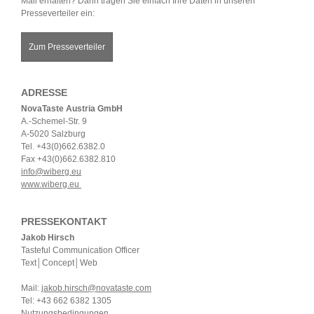
Mail erhalten? Dann tragen Sie einfach Ihre Daten in unseren
Presseverteiler ein:
Zum Presseverteiler
ADRESSE
NovaTaste Austria GmbH
A.-Schemel-Str. 9
A-5020 Salzburg
Tel. +43(0)662.6382.0
Fax +43(0)662.6382.810
info@wiberg.eu
www.wiberg.eu
PRESSEKONTAKT
Jakob Hirsch
Tasteful Communication Officer
Text│Concept│Web
Mail:
jakob.hirsch@novataste.com
Tel: +43 662 6382 1305
Nutzungsbedingungen