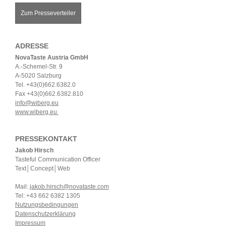
Zum Presseverteiler
ADRESSE
NovaTaste Austria GmbH
A.-Schemel-Str. 9
A-5020 Salzburg
Tel. +43(0)662.6382.0
Fax +43(0)662.6382.810
info@wiberg.eu
www.wiberg.eu
PRESSEKONTAKT
Jakob Hirsch
Tasteful Communication Officer
Text│Concept│Web
Mail:
jakob.hirsch@novataste.com
Tel: +43 662 6382 1305
Nutzungsbedingungen
Datenschutzerklärung
Impressum