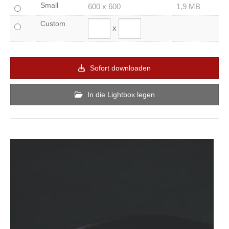
Small
600 x 600
1,9 MB
Custom
x
Sofort downloaden
In die Lightbox legen