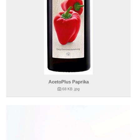
AcetoPlus Paprika
68 KB
.jpg