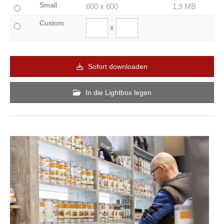
Small
600 x 600
1,9 MB
Custom
x
Sofort downloaden
In die Lightbox legen