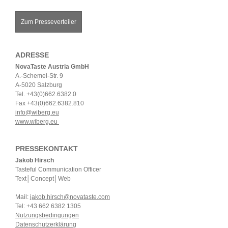
Zum Presseverteiler
ADRESSE
NovaTaste Austria GmbH
A.-Schemel-Str. 9
A-5020 Salzburg
Tel. +43(0)662.6382.0
Fax +43(0)662.6382.810
info@wiberg.eu
www.wiberg.eu
PRESSEKONTAKT
Jakob Hirsch
Tasteful Communication Officer
Text│Concept│Web
Mail:
jakob.hirsch@novataste.com
Tel: +43 662 6382 1305
Nutzungsbedingungen
Datenschutzerklärung