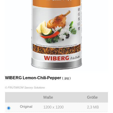
WIBERG Lemon-Chili-Pepper
(. jpg )
© FRUTAROM Savory Solutions
Maße
Größe
Original
1200 x 1200
2,3 MB