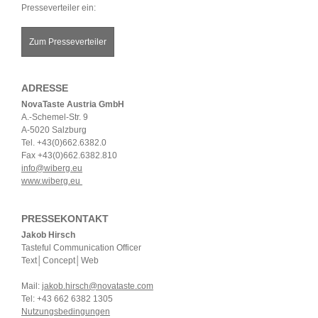
Presseverteiler ein:
Zum Presseverteiler
ADRESSE
NovaTaste Austria GmbH
A.-Schemel-Str. 9
A-5020 Salzburg
Tel. +43(0)662.6382.0
Fax +43(0)662.6382.810
info@wiberg.eu
www.wiberg.eu
PRESSEKONTAKT
Jakob Hirsch
Tasteful Communication Officer
Text│Concept│Web
Mail:
jakob.hirsch@novataste.com
Tel: +43 662 6382 1305
Nutzungsbedingungen