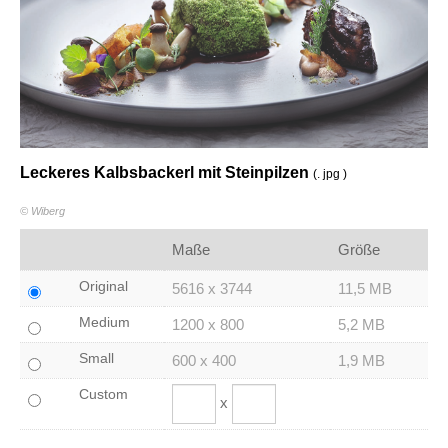
Leckeres Kalbsbackerl mit Steinpilzen
(. jpg )
© Wiberg
Maße
Größe
Original
5616 x 3744
11,5 MB
Medium
1200 x 800
5,2 MB
Small
600 x 400
1,9 MB
Custom
x