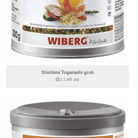
Shichimi Togarashi grob
2,1 MB
.jpg