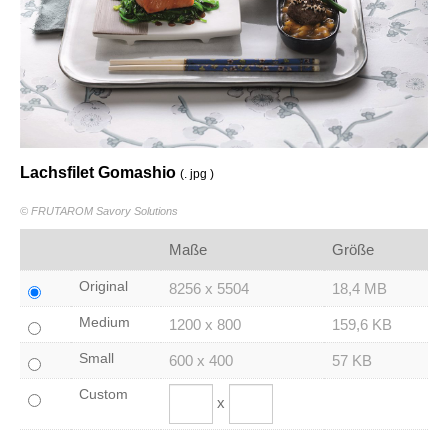
Lachsfilet Gomashio
(. jpg )
© FRUTAROM Savory Solutions
Maße
Größe
Original
8256 x 5504
18,4 MB
Medium
1200 x 800
159,6 KB
Small
600 x 400
57 KB
Custom
x