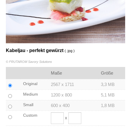
Kabeljau - perfekt gewürzt
(. jpg )
© FRUTAROM Savory Solutions
Maße
Größe
Original
2567 x 1711
3,3 MB
Medium
1200 x 800
5,1 MB
Small
600 x 400
1,8 MB
Custom
x