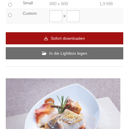
Small
600 x 600
1,9 MB
Custom
x
Sofort downloaden
In die Lightbox legen