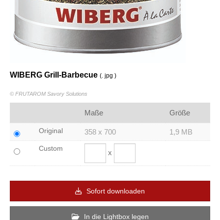
WIBERG Grill-Barbecue
(. jpg )
© FRUTAROM Savory Solutions
Maße
Größe
Original
358 x 700
1,9 MB
Custom
x
Sofort downloaden
In die Lightbox legen