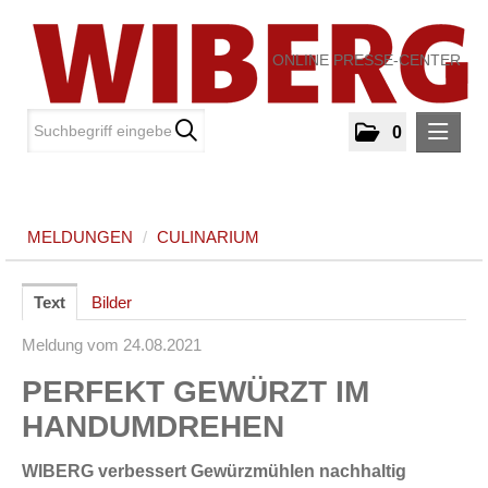
ONLINE PRESSE-CENTER
0
MELDUNGEN
MELDUNGEN
/
CULINARIUM
Culinarium
MEDIA
Text
Bilder
Meldung vom 24.08.2021
ÜBER UNS
PERFEKT GEWÜRZT IM
KONTAKT
HANDUMDREHEN
WIBERG verbessert Gewürzmühlen nachhaltig