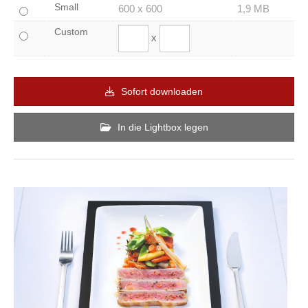
Small
600 x 600
1,9 MB
Custom
x
Sofort downloaden
In die Lightbox legen