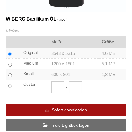
WIBERG Basilikum ÖL
(. jpg )
© Wiberg
Maße
Größe
Original
3543 x 5315
4,6 MB
Medium
1200 x 1801
5,1 MB
Small
600 x 901
1,8 MB
Custom
x
Sofort downloaden
In die Lightbox legen