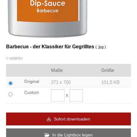
Barbecue - der Klassiker für Gegrilltes
(. jpg )
© WIBERG
Maße
Größe
Original
271 x 700
101,5 KB
Custom
x
Sofort downloaden
In die Lightbox legen