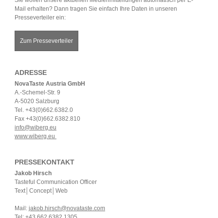
Mail erhalten? Dann tragen Sie einfach Ihre Daten in unseren
Presseverteiler ein:
Zum Presseverteiler
ADRESSE
NovaTaste Austria GmbH
A.-Schemel-Str. 9
A-5020 Salzburg
Tel. +43(0)662.6382.0
Fax +43(0)662.6382.810
info@wiberg.eu
www.wiberg.eu
PRESSEKONTAKT
Jakob Hirsch
Tasteful Communication Officer
Text│Concept│Web
Mail:
jakob.hirsch@novataste.com
Tel: +43 662 6382 1305