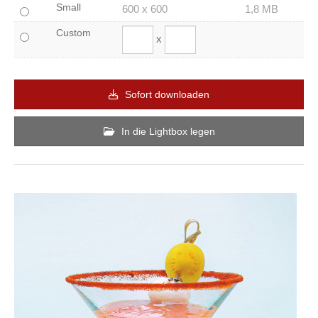
Small
600 x 600
1,8 MB
Custom
x
Sofort downloaden
In die Lightbox legen