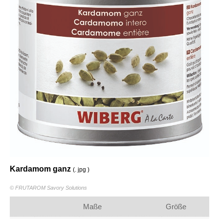
Kardamom ganz
(. jpg )
© FRUTAROM Savory Solutions
Maße
Größe