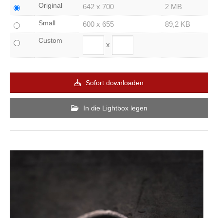
Original
642 x 700
2 MB
Small
600 x 655
89,2 KB
Custom
x
Sofort downloaden
In die Lightbox legen