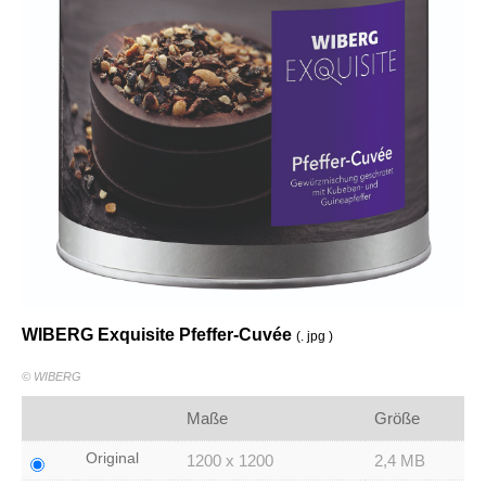
WIBERG Exquisite Pfeffer-Cuvée
(. jpg )
© WIBERG
Maße
Größe
Original
1200 x 1200
2,4 MB