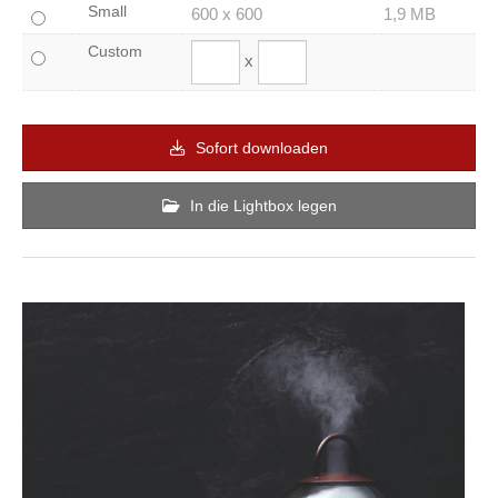
Small
600 x 600
1,9 MB
Custom
x
Sofort downloaden
In die Lightbox legen