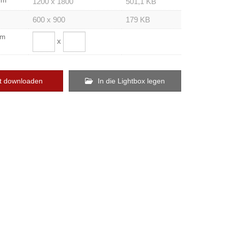
um
1200 x 1800
501,1 KB
600 x 900
179 KB
om
x
t downloaden
In die Lightbox legen