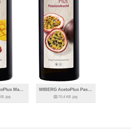
WIBERG AcetoPlus Mango
WIBERG AcetoPlus Passionsfrucht
 KB
.jpg
70,4 KB
.jpg