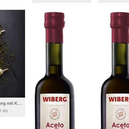
Eisige Verführung mit Karamell Ursalz Sauce
B
.jpg