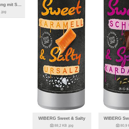
Eisige Verführung mit Schoko-Kardamom
.jpg
WIBERG Sweet & Salty
WIBERG Swe
88,2 KB
.jpg
80,9