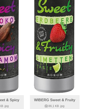
et & Spicy
WIBERG Sweet & Fruity
 KB
.jpg
86,1 KB
.jpg