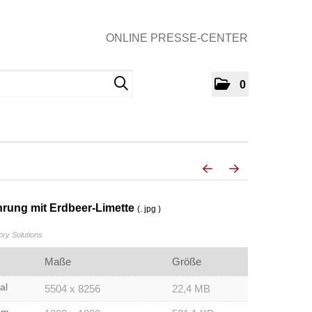
ONLINE PRESSE-CENTER
0
hrung mit Erdbeer-Limette
(. jpg )
y Solutions
Maße
Größe
al
5504 x 8256
22,4 MB