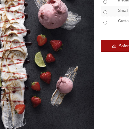
Medi
Small
Cust
Sofor