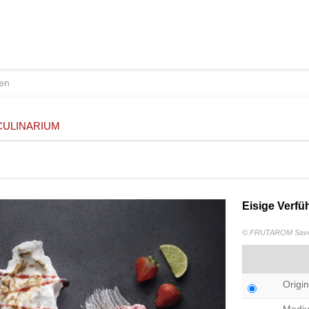
CULINARIUM
Eisige Verfü
© FRUTAROM Savor
Origin