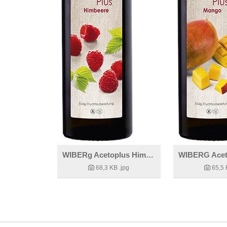
WIBERg Acetoplus Himbeer
68,3 KB
.jpg
65,5