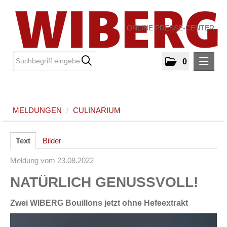
ONLINE PRESSE-CENTER
0
MELDUNGEN
MELDUNGEN
/
CULINARIUM
Culinarium
MEDIA
Text
Bilder
Meldung vom 23.08.2022
ÜBER UNS
NATÜRLICH GENUSSVOLL!
KONTAKT
Zwei WIBERG Bouillons jetzt ohne Hefeextrakt