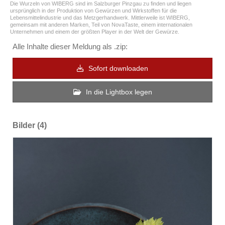
Die Wurzeln von WIBERG sind im Salzburger Pinzgau zu finden und liegen
ursprünglich in der Produktion von Gewürzen und Wirkstoffen für die
Lebensmittelindustrie und das Metzgerhandwerk. Mittlerweile ist WIBERG,
gemeinsam mit anderen Marken, Teil von NovaTaste, einem internationalen
Unternehmen und einem der größten Player in der Welt der Gewürze.
Alle Inhalte dieser Meldung als .zip:
Sofort downloaden
In die Lightbox legen
Bilder (4)