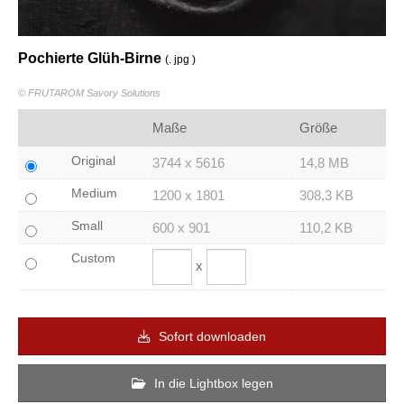
Pochierte Glüh-Birne
(. jpg )
© FRUTAROM Savory Solutions
Maße
Größe
Original
3744 x 5616
14,8 MB
Medium
1200 x 1801
308,3 KB
Small
600 x 901
110,2 KB
Custom
x
Sofort downloaden
In die Lightbox legen