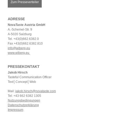
Zum Presseverteiler
ADRESSE
NovaTaste Austria GmbH
A.-Schemel-Str. 9
A-5020 Salzburg
Tel. +43(0)662.6382.0
Fax +43(0)662.6382.810
info@wiberg.eu
www.wiberg.eu
PRESSEKONTAKT
Jakob Hirsch
Tasteful Communication Officer
Text│Concept│Web
Mail:
jakob.hirsch@novataste.com
Tel: +43 662 6382 1305
Nutzungsbedingungen
Datenschutzerklärung
Impressum