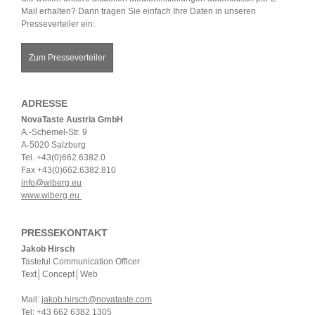
Mail erhalten? Dann tragen Sie einfach Ihre Daten in unseren
Presseverteiler ein:
Zum Presseverteiler
ADRESSE
NovaTaste Austria GmbH
A.-Schemel-Str. 9
A-5020 Salzburg
Tel. +43(0)662.6382.0
Fax +43(0)662.6382.810
info@wiberg.eu
www.wiberg.eu
PRESSEKONTAKT
Jakob Hirsch
Tasteful Communication Officer
Text│Concept│Web
Mail:
jakob.hirsch@novataste.com
Tel: +43 662 6382 1305