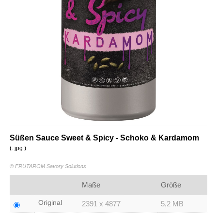
Süßen Sauce Sweet & Spicy - Schoko & Kardamom
(. jpg )
© FRUTAROM Savory Solutions
Maße
Größe
Original
2391 x 4877
5,2 MB