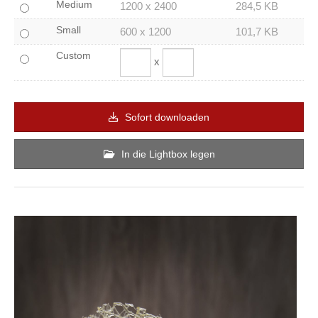
Medium
1200 x 2400
284,5 KB
Small
600 x 1200
101,7 KB
Custom
x
Sofort downloaden
In die Lightbox legen