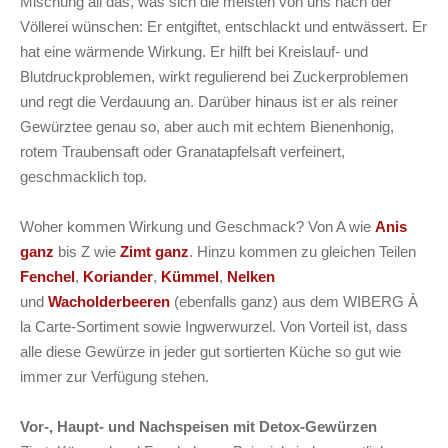
Mischung all das, was sich die meisten von uns nach der
Völlerei wünschen: Er entgiftet, entschlackt und entwässert. Er
hat eine wärmende Wirkung. Er hilft bei Kreislauf- und
Blutdruckproblemen, wirkt regulierend bei Zuckerproblemen
und regt die Verdauung an. Darüber hinaus ist er als reiner
Gewürztee genau so, aber auch mit echtem Bienenhonig,
rotem Traubensaft oder Granatapfelsaft verfeinert,
geschmacklich top.
Woher kommen Wirkung und Geschmack? Von A wie
Anis
ganz
bis Z wie
Zimt ganz
. Hinzu kommen zu gleichen Teilen
Fenchel
,
Koriander
,
Kümmel
,
Nelken
und
Wacholderbeeren
(ebenfalls ganz) aus dem WIBERG À
la Carte-Sortiment sowie Ingwerwurzel. Von Vorteil ist, dass
alle diese Gewürze in jeder gut sortierten Küche so gut wie
immer zur Verfügung stehen.
Vor-, Haupt- und Nachspeisen mit Detox-Gewürzen