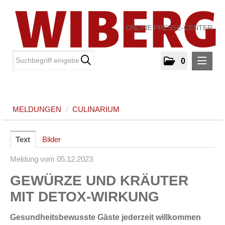
ONLINE PRESSE-CENTER
0
MELDUNGEN
MELDUNGEN
/
CULINARIUM
Culinarium
MEDIA
Text
Bilder
Meldung vom 05.12.2023
ÜBER UNS
GEWÜRZE UND KRÄUTER
KONTAKT
MIT DETOX-WIRKUNG
Gesundheitsbewusste Gäste jederzeit willkommen