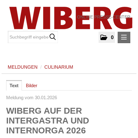
ONLINE PRESSE-CENTER
0
MELDUNGEN
MELDUNGEN
/
CULINARIUM
Culinarium
MEDIA
Text
Bilder
Meldung vom 30.01.2026
ÜBER UNS
WIBERG AUF DER
KONTAKT
INTERGASTRA UND
INTERNORGA 2026