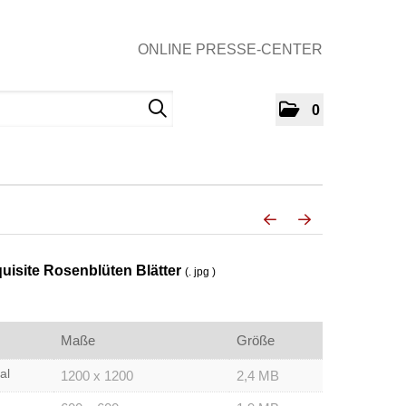
ONLINE PRESSE-CENTER
0
isite Rosenblüten Blätter
(. jpg )
Maße
Größe
al
1200 x 1200
2,4 MB