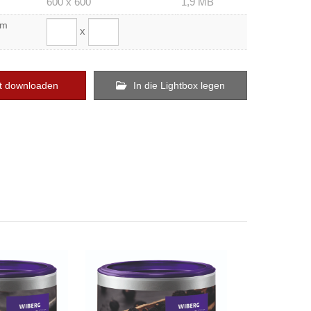
600 x 600
1,9 MB
om
x
t downloaden
In die Lightbox legen