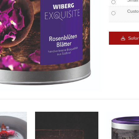
Small
Cust
Sofor