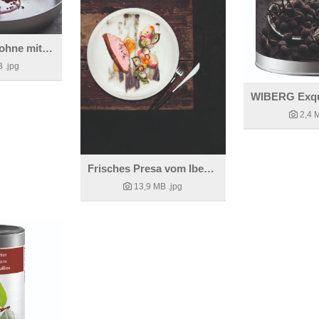
Fermentierte Rohne mit Maroni und Sisho Purple
B
.jpg
2,4 
Frisches Presa vom Iberco Schwein
13,9 MB
.jpg