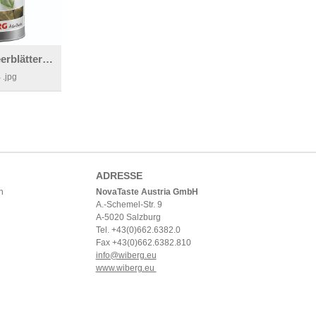
WIBERG Lorbeerblätter ganz
B
.jpg
ADRESSE
h
NovaTaste Austria GmbH
A.-Schemel-Str. 9
A-5020 Salzburg
Tel. +43(0)662.6382.0
Fax +43(0)662.6382.810
info@wiberg.eu
www.wiberg.eu