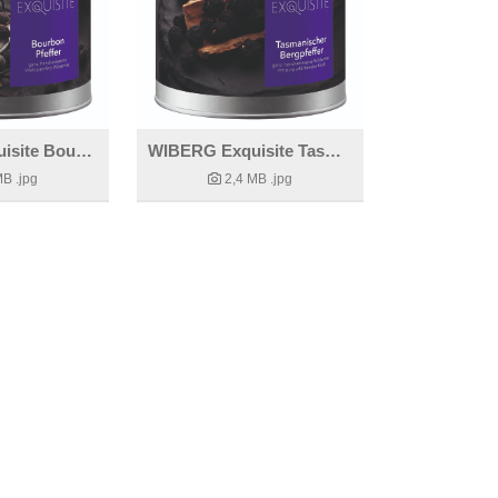
WIBERG Exquisite Bourbon Pfeffer
WIBERG Exquisite Tasmanischer Bergpfeffer
MB
.jpg
2,4 MB
.jpg