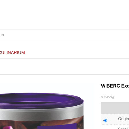
CULINARIUM
WIBERG Exqu
© Wiberg
Origin