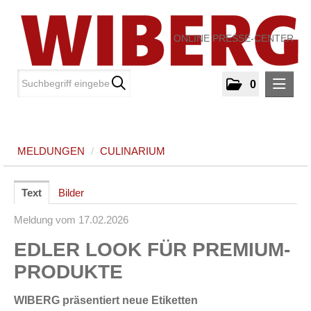
ONLINE PRESSE-CENTER
0
MELDUNGEN
MELDUNGEN
/
CULINARIUM
Culinarium
MEDIA
Text
Bilder
Meldung vom 17.02.2026
ÜBER UNS
EDLER LOOK FÜR PREMIUM-
KONTAKT
PRODUKTE
WIBERG präsentiert neue Etiketten