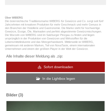
Über WIBERG
Die österreichische Traditionsmarke WIBERG für Gewürze und Co. sorgt seit fünf
Jahrzehnten mit kreativen Produkten für mehr Geschmack und mehr Genuss in
den Branchen der Hotellerie und Gastronomie. Die Marke steht für hochwertige
Gewürze, Essige, Öle, Marinaden und perfekt abgestimmte Gewürzmischungen.
Die Wurzeln von WIBERG sind im Salzburger Pinzgau zu finden und liegen
ursprünglich in der Produktion von Gewürzen und Wirkstoffen für die
Lebensmittelindustrie und das Metzgerhandwerk. Mittlerweile ist WIBERG,
gemeinsam mit anderen Marken, Teil von NovaTaste, einem internationalen
Unternehmen und einem der größten Player in der Welt der Gewürze.
Alle Inhalte dieser Meldung als .zip:
Sofort downloaden
In die Lightbox legen
Bilder (3)