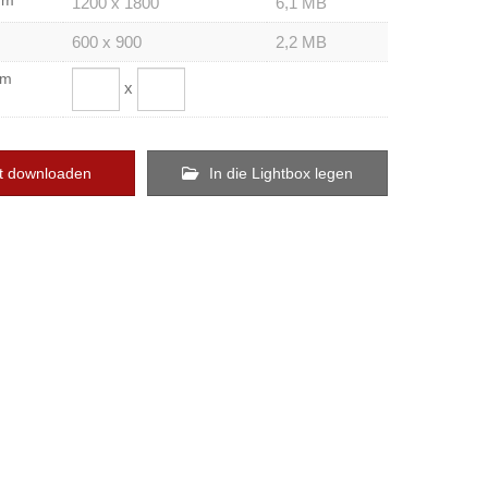
um
1200 x 1800
6,1 MB
600 x 900
2,2 MB
om
x
t downloaden
In die Lightbox legen