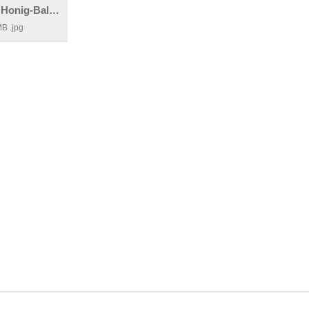
WIBERG BIO Honig-Balsamessig
MB
.jpg