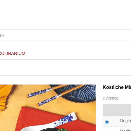
CULINARIUM
Köstliche M
© WIBERG
Origin