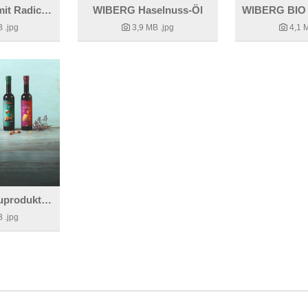
Whipped Feta mit Radicchio, Honig-Balsam und Haselnüssen
WIBERG Haselnuss-Öl
B
.jpg
3,9 MB
.jpg
4,1 
Spannende Neuprodukte für den Herbst
B
.jpg