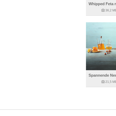
36,2 M
21,5 M