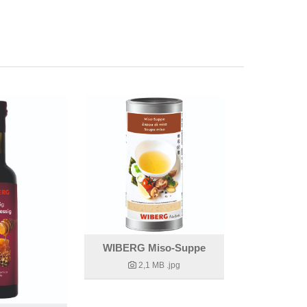
WIBERG Miso-Suppe
2,1 MB
.jpg