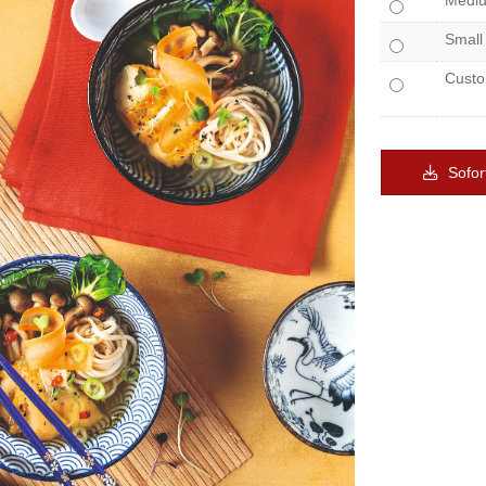
Medi
Small
Cust
Sofor